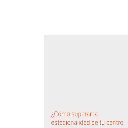
estacionalidad de tu centro
de ocio o estación de esquí?
Made by Vertikalist
Productos
septiembre 2017
¿Cómo superar la
estacionalidad de tu centro