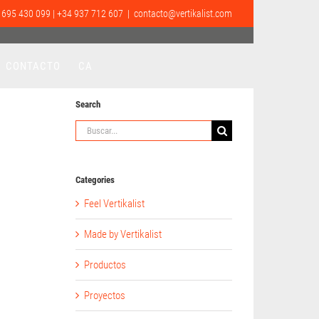
 695 430 099 | +34 937 712 607
|
contacto@vertikalist.com
CONTACTO
CA
Search
Buscar:
Categories
Feel Vertikalist
Made by Vertikalist
Productos
Proyectos