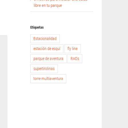
libre en tu parque
Etiquetas
Estacionalidad
estación de esquí
fly line
parque de aventura
RADs
supertirolinas
torre multiaventura