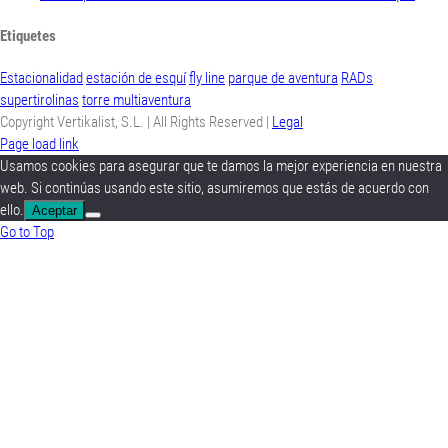
Etiquetes
Estacionalidad
estación de esquí
fly line
parque de aventura
RADs
supertirolinas
torre multiaventura
Copyright
Vertikalist, S.L. | All Rights Reserved |
Legal
Page load link
Usamos cookies para asegurar que te damos la mejor experiencia en nuestra
web. Si continúas usando este sitio, asumiremos que estás de acuerdo con
ello.
Aceptar
Go to Top