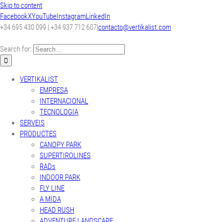
Skip to content
Facebook
X
YouTube
Instagram
LinkedIn
+34 695 430 099 | +34 937 712 607
|
contacto@vertikalist.com
Search for:
VERTIKALIST
EMPRESA
INTERNACIONAL
TECNOLOGIA
SERVEIS
PRODUCTES
CANOPY PARK
SUPERTIROLINES
RADs
INDOOR PARK
FLY LINE
A MIDA
HEAD RUSH
ADVENTURE LANDSCAPE