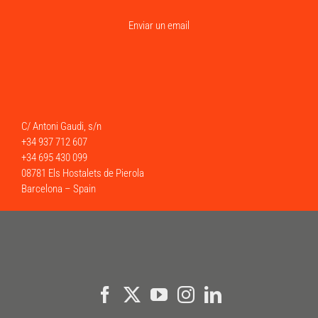
Enviar un email
C/ Antoni Gaudi, s/n
+34 937 712 607
+34 695 430 099
08781 Els Hostalets de Pierola
Barcelona – Spain