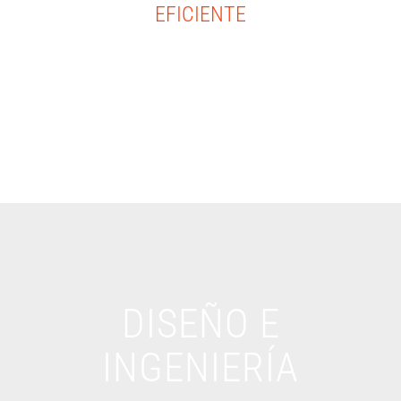
EFICIENTE
Modelos de explotación de las instalaciones fáciles de mantener,
eficientes y duraderos, acordes a las expectativas y necesidades de
nuestros clientes.
DISEÑO E
INGENIERÍA