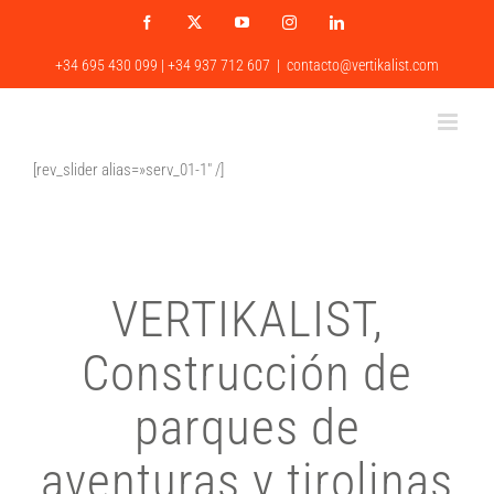
Saltar
Facebook
X
YouTube
Instagram
LinkedIn
al
contenido
+34 695 430 099 | +34 937 712 607
|
contacto@vertikalist.com
[rev_slider alias=»serv_01-1″ /]
VERTIKALIST,
Construcción de
parques de
aventuras y tirolinas