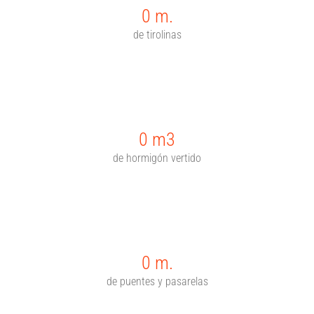
0
m.
de tirolinas
0
m3
de hormigón vertido
0
m.
de puentes y pasarelas