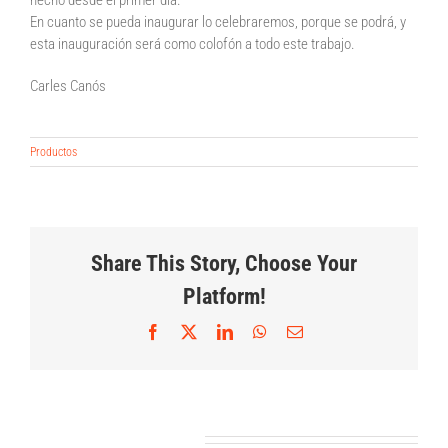
hecho desde el primer día.
En cuanto se pueda inaugurar lo celebraremos, porque se podrá, y
esta inauguración será como colofón a todo este trabajo.
Carles Canós
Productos
Share This Story, Choose Your
¿Cóm
Platform!
Fly-
supera
5
Line:
Salimos
la
Facebook
X
LinkedIn
WhatsApp
Correo
electrónico
motivos
la
de
estaci
para
Sujeción
evolución
gira
de
instalar
inviolable
lógica
para
tu
Artículos relacionados