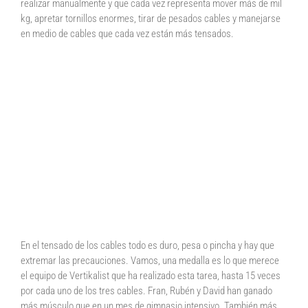
realizar manualmente y que cada vez representa mover más de mil
kg, apretar tornillos enormes, tirar de pesados cables y manejarse
en medio de cables que cada vez están más tensados.
En el tensado de los cables todo es duro, pesa o pincha y hay que
extremar las precauciones. Vamos, una medalla es lo que merece
el equipo de Vertikalist que ha realizado esta tarea, hasta 15 veces
por cada uno de los tres cables. Fran, Rubén y David han ganado
más músculo que en un mes de gimnasio intensivo. También más