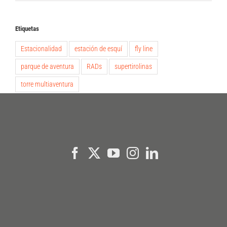
Etiquetas
Estacionalidad
estación de esquí
fly line
parque de aventura
RADs
supertirolinas
torre multiaventura