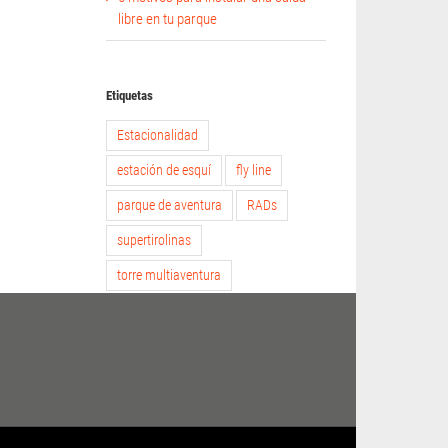
libre en tu parque
Etiquetas
Estacionalidad
estación de esquí
fly line
parque de aventura
RADs
supertirolinas
torre multiaventura