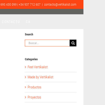
 695 430 099 | +34 937 712 607
|
contacto@vertikalist.com
CONTACTO
CA
Search
Buscar:
Categories
Feel Vertikalist
Made by Vertikalist
Productos
Proyectos