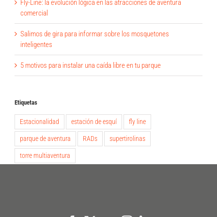
Fly-Line: la evolución lógica en las atracciones de aventura
comercial
Salimos de gira para informar sobre los mosquetones
inteligentes
5 motivos para instalar una caída libre en tu parque
Etiquetas
Estacionalidad
estación de esquí
fly line
parque de aventura
RADs
supertirolinas
torre multiaventura