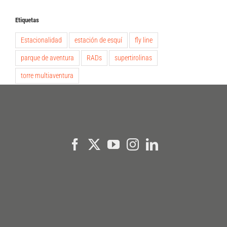
Etiquetas
Estacionalidad
estación de esquí
fly line
parque de aventura
RADs
supertirolinas
torre multiaventura