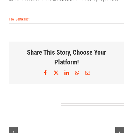
Feel Vertikalist
Share This Story, Choose Your
Platform!
Facebook
X
LinkedIn
WhatsApp
Correo
5 motivos
electrónico
para
instalar
Artículos relacionados
una caída
libre en tu
parque