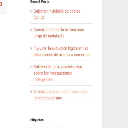
Recent Posts
tsApp
Correo
electrónico
Sujeción inviolable de cables
(S.I.C)
Construcción de la tirolina más
larga de Andalucía
Fly-Line: la evolución lógica en las
atracciones de aventura comercial
Salimos de gira para informar
sobre los mosquetones
inteligentes
5 motivos para instalar una caída
libre en tu parque
Etiquetas