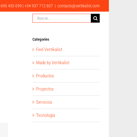
erior
 695 430 099 | +34 937 712 607
|
contacto@vertikalist.com
Search
Buscar:
ONTACTO
CA
EN
Categories
Feel Vertikalist
Made by Vertikalist
Productos
Proyectos
Servicios
Tecnología