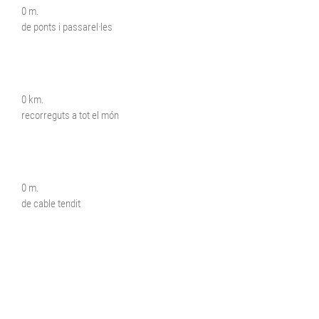
0
m.
de ponts i passarel·les
0
km.
recorreguts a tot el món
0
m.
de cable tendit