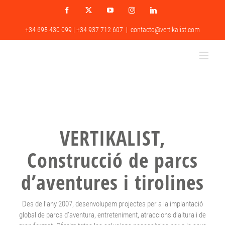
Skip
Facebook
X
YouTube
Instagram
LinkedIn
to
content
+34 695 430 099 | +34 937 712 607
|
contacto@vertikalist.com
VERTIKALIST,
Construcció de parcs
d’aventures i tirolines
Des de l’any 2007, desenvolupem projectes per a la implantació
global de parcs d’aventura, entreteniment, atraccions d’altura i de