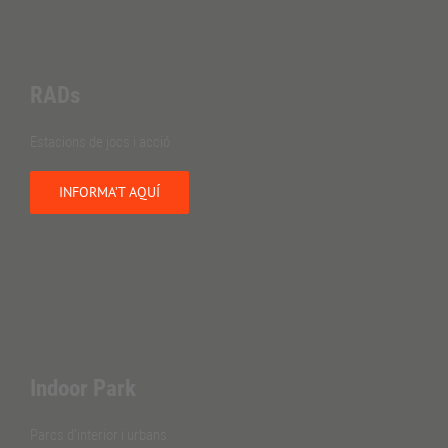
RADs
Estacions de jocs i acció
INFORMA’T AQUÍ
Indoor Park
Parcs d’interior i urbans