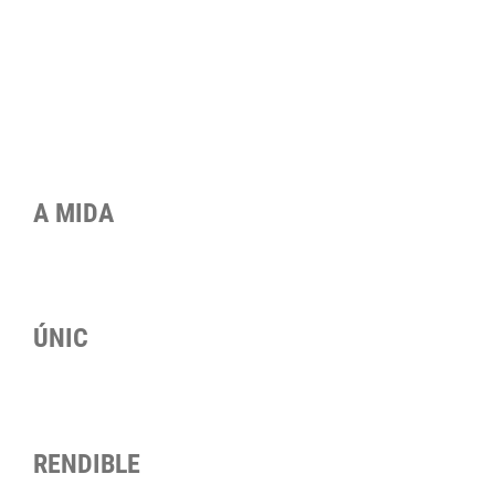
MADE BY VERTIKALIST
A MIDA
Desenvolupem projectes a mida. Cada client, cada idea i cada
terreny requereix d’una solució personalitzada.
ÚNIC
La nostra visió i objectiu és la innovació, el desenvolupament de
propostes exclusives o projectes amb personalitat.
RENDIBLE