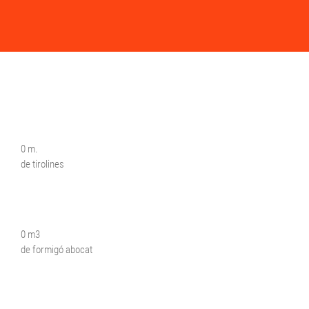
0
m.
de tirolines
0
m3
de formigó abocat