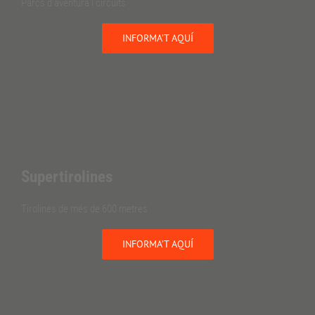
Parcs d'aventura i circuits
INFORMA’T AQUÍ
Supertirolines
Tirolines de més de 600 metres
INFORMA’T AQUÍ