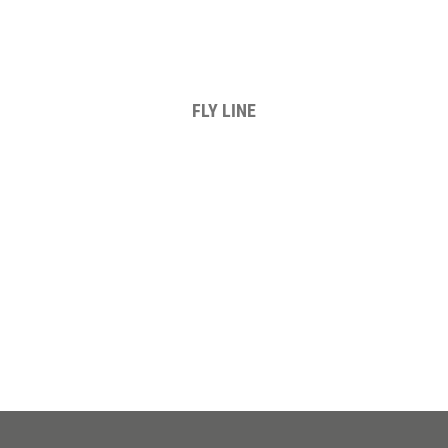
FLY LINE
TOT SOBRE AQUEST PRODUCTE AQUÍ