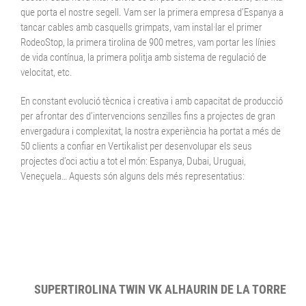
que porta el nostre segell. Vam ser la primera empresa d’Espanya a
tancar cables amb casquells grimpats, vam instal·lar el primer
RodeoStop, la primera tirolina de 900 metres, vam portar les línies
de vida contínua, la primera politja amb sistema de regulació de
velocitat, etc.
En constant evolució tècnica i creativa i amb capacitat de producció
per afrontar des d’intervencions senzilles fins a projectes de gran
envergadura i complexitat, la nostra experiència ha portat a més de
50 clients a confiar en Vertikalist per desenvolupar els seus
projectes d’oci actiu a tot el món: Espanya, Dubai, Uruguai,
Veneçuela… Aquests són alguns dels més representatius:
SUPERTIROLINA TWIN VK ALHAURIN DE LA TORRE