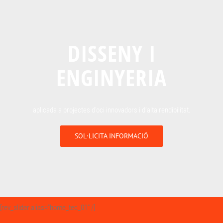
DISSENY I
ENGINYERIA
aplicada a projectes d’oci innovadors i d’alta rendibilitat.
SOL·LICITA INFORMACIÓ
[rev_slider alias=”home_tec_01″ /]