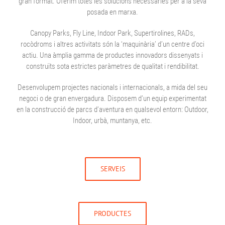
gran format. Oferim totes les solucions necessàries per a la seva
posada en marxa.
Canopy Parks, Fly Line, Indoor Park, Supertirolines, RADs,
rocòdroms i altres activitats són la ‘maquinària’ d’un centre d’oci
actiu. Una àmplia gamma de productes innovadors dissenyats i
construïts sota estrictes paràmetres de qualitat i rendibilitat.
Desenvolupem projectes nacionals i internacionals, a mida del seu
negoci o de gran envergadura. Disposem d’un equip experimentat
en la construcció de parcs d’aventura en qualsevol entorn: Outdoor,
Indoor, urbà, muntanya, etc.
SERVEIS
PRODUCTES