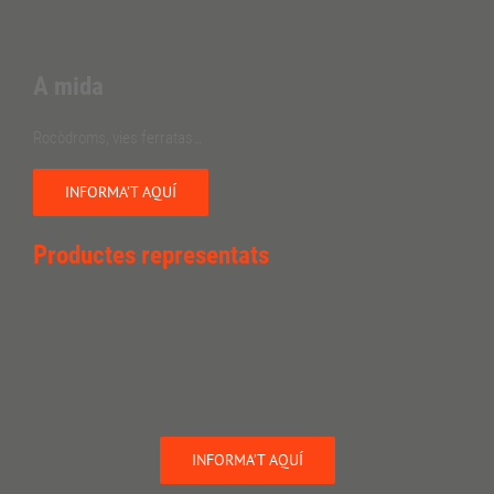
A mida
Rocòdroms, vies ferratas…
INFORMA’T AQUÍ
Productes representats
INFORMA’T AQUÍ