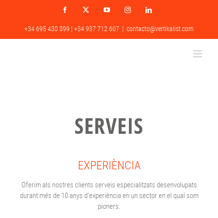
Skip
Facebook
X
YouTube
Instagram
LinkedIn
to
content
+34 695 430 099 | +34 937 712 607
|
contacto@vertikalist.com
SERVEIS
EXPERIÈNCIA
Oferim als nostres clients serveis especialitzats desenvolupats
durant més de 10 anys d’experiència en un sector en el qual som
pioners.