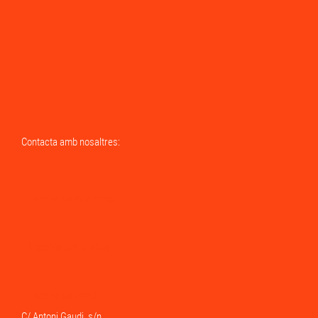
Contacta amb nosaltres:
Envia'ns un Whatsapp
Truca'ns per telèfon
Envia'ns un email
C/ Antoni Gaudi, s/n