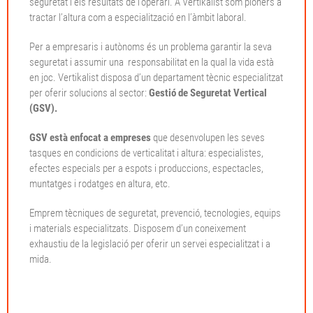
seguretat i els resultats de l’operari. A Vertikalist som pioners a
tractar l’altura com a especialització en l’àmbit laboral.
Per a empresaris i autònoms és un problema garantir la seva
seguretat i assumir una responsabilitat en la qual la vida està
en joc. Vertikalist disposa d’un departament tècnic especialitzat
per oferir solucions al sector:
Gestió de Seguretat Vertical
(GSV).
GSV està enfocat a empreses
que desenvolupen les seves
tasques en condicions de verticalitat i altura: especialistes,
efectes especials per a espots i produccions, espectacles,
muntatges i rodatges en altura, etc.
Emprem tècniques de seguretat, prevenció, tecnologies, equips
i materials especialitzats. Disposem d’un coneixement
exhaustiu de la legislació per oferir un servei especialitzat i a
mida.