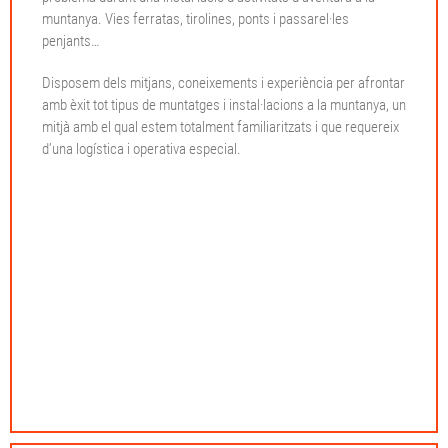
muntanya. Vies ferratas, tirolines, ponts i passarel·les
penjants…
Disposem dels mitjans, coneixements i experiència per afrontar
amb èxit tot tipus de muntatges i instal·lacions a la muntanya, un
mitjà amb el qual estem totalment familiaritzats i que requereix
d’una logística i operativa especial.