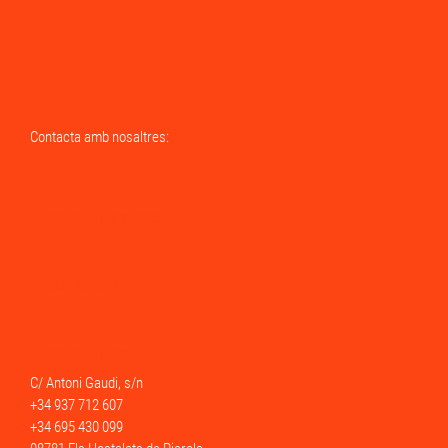
Contacta amb nosaltres:
Envia'ns un Whatsapp
Truca'ns per telèfon
Envia'ns un email
C/ Antoni Gaudi, s/n
+34 937 712 607
+34 695 430 099