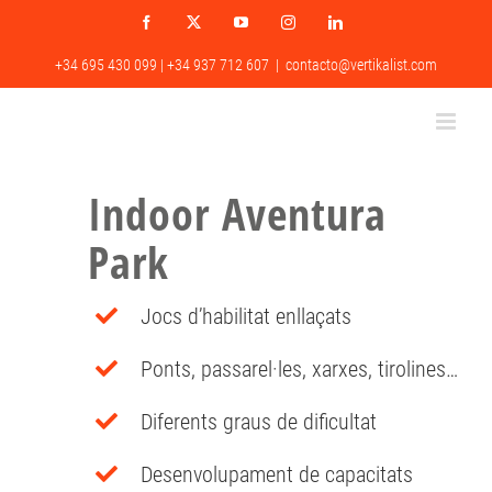
Skip
Facebook
X
YouTube
Instagram
LinkedIn
to
content
+34 695 430 099 | +34 937 712 607
|
contacto@vertikalist.com
Indoor Aventura
Park
Jocs d’habilitat enllaçats
Ponts, passarel·les, xarxes, tirolines…
Diferents graus de dificultat
Desenvolupament de capacitats