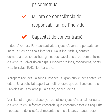
psicomotrius
Millora de consciència de
responsabilitat de l’individu
Capacitat de concentració
Indoor Aventura Park són activitats i jocs d’aventura pensats per
instal·lar-los en espais interiors. Naus industrials, centres
comercials, poliesportius, gimnasos, pavellons… recreem entorns
d’aventura i diversió en espais Indoor: tirolines, rocòdroms, ponts,
vies ferratas, RAD, Net Park, etc.
Apropem l’oci actiu a zones urbanes i al gran públic, per a totes les
edats. Una activitat esportiva molt rendible que pot funcionar els
365 dies de l’any, amb pluja o fred, de dia i de nit.
Vertikalist projecta, dissenya i construeix jocs d’habilitat i circuits
d’aventura en un format comercial que contempla tots els requisits
necessaris del procés d’implantació fins a la seva inauguració.