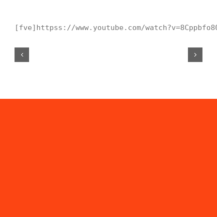
[fve]httpss://www.youtube.com/watch?v=8Cppbfo8