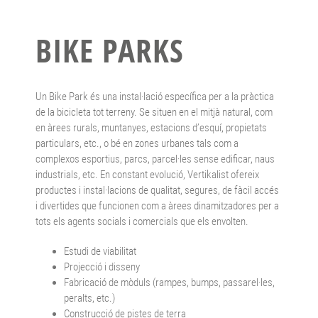
BIKE PARKS
Un Bike Park és una instal·lació específica per a la pràctica
de la bicicleta tot terreny. Se situen en el mitjà natural, com
en àrees rurals, muntanyes, estacions d’esquí, propietats
particulars, etc., o bé en zones urbanes tals com a
complexos esportius, parcs, parcel·les sense edificar, naus
industrials, etc. En constant evolució, Vertikalist ofereix
productes i instal·lacions de qualitat, segures, de fàcil accés
i divertides que funcionen com a àrees dinamitzadores per a
tots els agents socials i comercials que els envolten.
Estudi de viabilitat
Projecció i disseny
Fabricació de mòduls (rampes, bumps, passarel·les,
peralts, etc.)
Construcció de pistes de terra