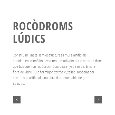
ROCÒDROMS
LÚDICS
Construïm i instal·lem estructures i murs artificials
escalables, monòlits o volums tematitzats per a centres d’oci
que busquen un rocòdrom lúdic dissenyat a mida. Emprem
fibra de vidre 3D o formigó tixotròpic, tallat i modelat per
crear roca artificial, una obra d’art escalable de gran
atractiu.