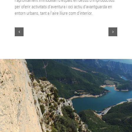
l’aprofitament immobiliari d’espais en desús o improductius
per oferir activitats d’aventura i oci actiu d’avantguarda en
entorn urbans, tant a l’aire lliure com d’interior.