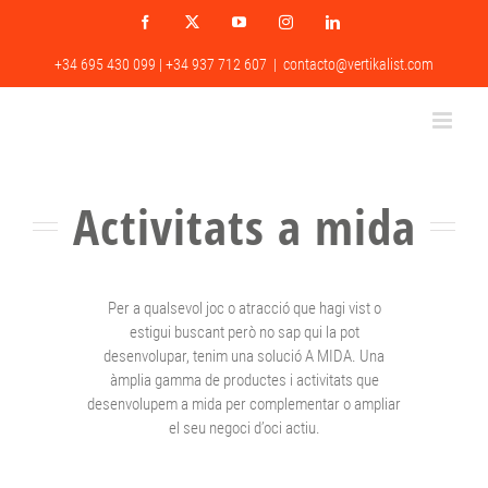
Skip
Facebook
X
YouTube
Instagram
LinkedIn
to
content
+34 695 430 099 | +34 937 712 607
|
contacto@vertikalist.com
Activitats a mida
Per a qualsevol joc o atracció que hagi vist o
estigui buscant però no sap qui la pot
desenvolupar, tenim una solució A MIDA. Una
àmplia gamma de productes i activitats que
desenvolupem a mida per complementar o ampliar
el seu negoci d’oci actiu.