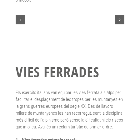
o Indoor.
VIES FERRADES
Els exèrcits italians van equipar les vies ferrata als Alps per
facilitar el desplaçament de les tropes per les muntanyes en
la grans guerres europees del segle XX. Des de llavors
milers de muntanyencs les han recorregut, sent la disciplina
més difícil de l’alpinisme però sense la dificultat ni els riscos
que implica. Avui és un reclam turístic de primer ordre.
1.- Vies ferrades naturals (roca):