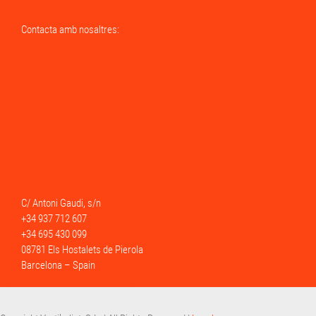
Contacta amb nosaltres:
Envia'ns un Whatsapp
Truca'ns per telèfon
Envia'ns un email
C/ Antoni Gaudi, s/n
+34 937 712 607
+34 695 430 099
08781 Els Hostalets de Pierola
Barcelona – Spain