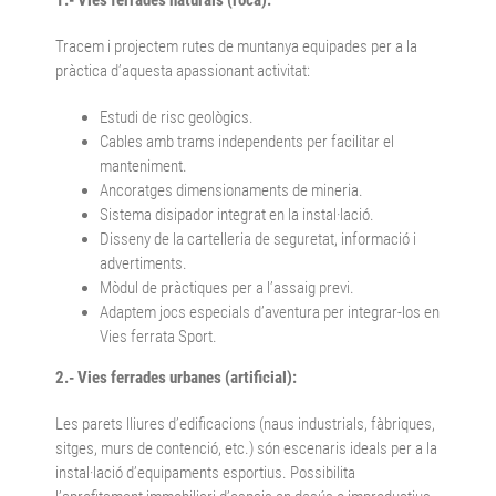
Tracem i projectem rutes de muntanya equipades per a la
pràctica d’aquesta apassionant activitat:
Estudi de risc geològics.
Cables amb trams independents per facilitar el
manteniment.
Ancoratges dimensionaments de mineria.
Sistema disipador integrat en la instal·lació.
Disseny de la cartelleria de seguretat, informació i
advertiments.
Mòdul de pràctiques per a l’assaig previ.
Adaptem jocs especials d’aventura per integrar-los en
Vies ferrata Sport.
2.- Vies ferrades urbanes (artificial):
Les parets lliures d’edificacions (naus industrials, fàbriques,
sitges, murs de contenció, etc.) són escenaris ideals per a la
instal·lació d’equipaments esportius. Possibilita