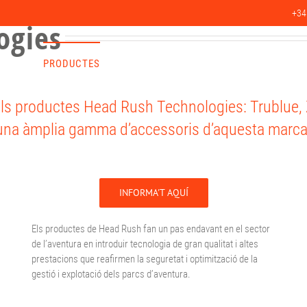
+34
ogies
RVEIS
PRODUCTES
PROJECTES
CLIENTS
BLOG
CO
s productes Head Rush Technologies: Trublue, Z
una àmplia gamma d’accessoris d’aquesta marca
INFORMA'T AQUÍ
Els productes de Head Rush fan un pas endavant en el sector
de l’aventura en introduir tecnologia de gran qualitat i altes
prestacions que reafirmen la seguretat i optimització de la
gestió i explotació dels parcs d’aventura.