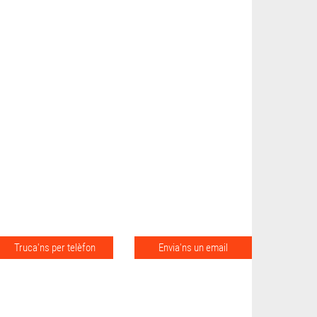
Truca'ns per telèfon
Envia'ns un email