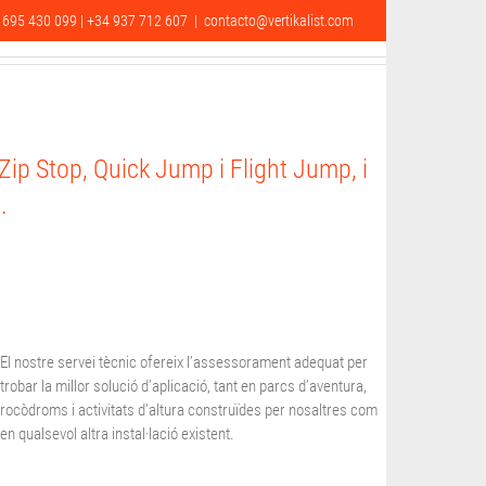
 695 430 099 | +34 937 712 607
|
contacto@vertikalist.com
NTACTE
ES
EN
ip Stop, Quick Jump i Flight Jump, i
.
El nostre servei tècnic ofereix l’assessorament adequat per
trobar la millor solució d’aplicació, tant en parcs d’aventura,
rocòdroms i activitats d’altura construïdes per nosaltres com
en qualsevol altra instal·lació existent.