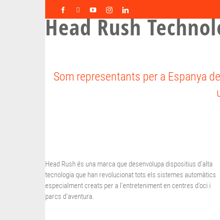
Skip
Facebook
X
YouTube
Instagram
LinkedIn
to
Head Rush Technol
content
VERTIKALIST
SE
Som representants per a Espanya del
Head Rush és una marca que desenvolupa dispositius d’alta
tecnologia que han revolucionat tots els sistemes automàtics
especialment creats per a l’entreteniment en centres d’oci i
parcs d’aventura.