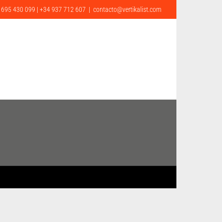
 695 430 099 | +34 937 712 607
|
contacto@vertikalist.com
ONTACTO
CA
EN