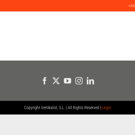
+34
ICIOS
PRODUCTOS
PROYECTOS
CLIENTES
BLOG
C
Copyright
Vertikalist, S.L. | All Rights Reserved |
Legal