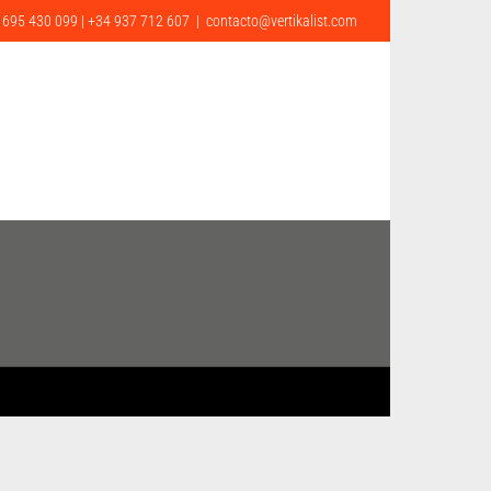
 695 430 099 | +34 937 712 607
|
contacto@vertikalist.com
ONTACTO
CA
EN