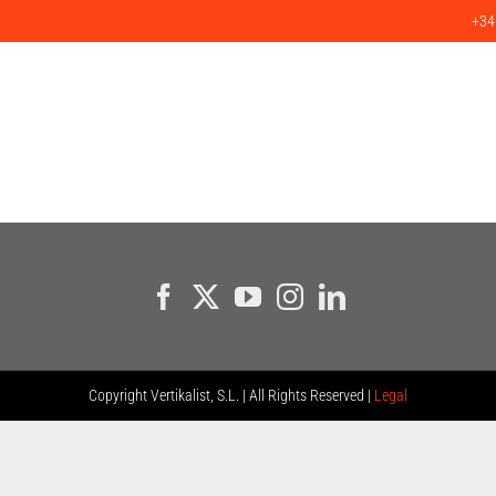
+34
ICIOS
PRODUCTOS
PROYECTOS
CLIENTES
BLOG
C
Copyright
Vertikalist, S.L. | All Rights Reserved |
Legal