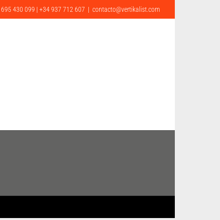
 695 430 099 | +34 937 712 607
|
contacto@vertikalist.com
G
CONTACTO