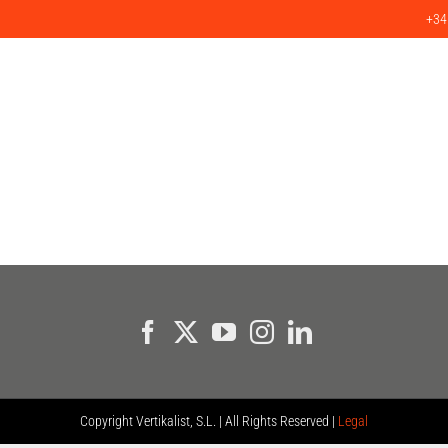
+34
SERVICIOS
PRODUCTOS
PROYECTOS
CLIENTES
BLO
Copyright
Vertikalist, S.L. | All Rights Reserved |
Legal