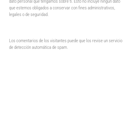
dato personal que tengamos sobre ti. Esto no incluye ningún dato
que estemos obligados a conservar con fines administrativos,
legales o de seguridad.
Dónde enviamos tus datos
Los comentarios de los visitantes puede que los revise un servicio
de detección automática de spam.
Tu información de contacto
Información adicional
Cómo protegemos tus
datos
Qué procedimientos