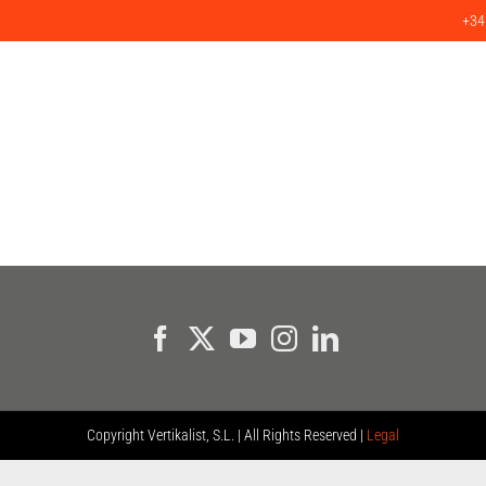
+34
SERVICIOS
PRODUCTOS
PROYECTOS
CLIENTES
BLO
Copyright
Vertikalist, S.L. | All Rights Reserved |
Legal