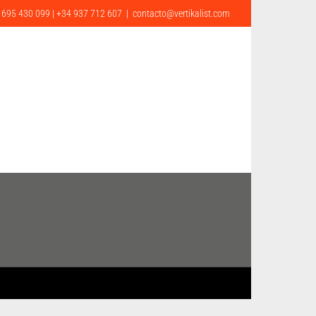
 695 430 099 | +34 937 712 607
|
contacto@vertikalist.com
G
CONTACTO