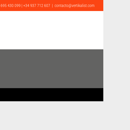
 695 430 099 | +34 937 712 607
|
contacto@vertikalist.com
ONTACTO
CA
EN