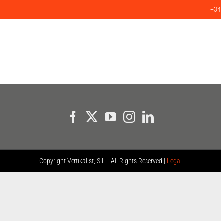
+34
ICIOS
PRODUCTOS
PROYECTOS
CLIENTES
BLOG
C
Copyright
Vertikalist, S.L. | All Rights Reserved |
Legal