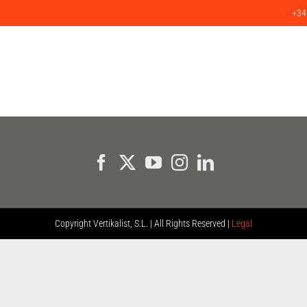
+34
ICIOS
PRODUCTOS
PROYECTOS
CLIENTES
BLOG
C
Copyright
Vertikalist, S.L. | All Rights Reserved |
Legal