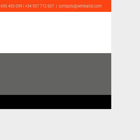
 695 430 099 | +34 937 712 607
|
contacto@vertikalist.com
ONTACTO
CA
EN