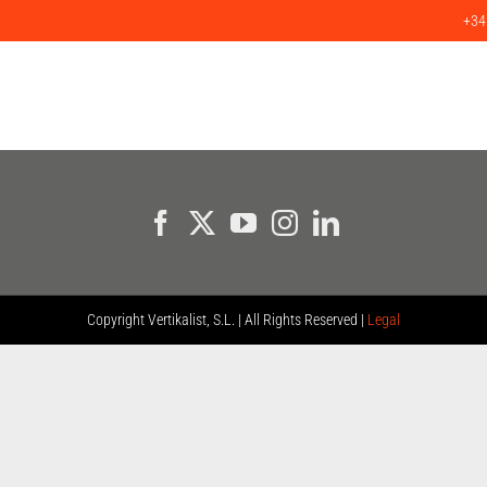
+34
SERVICIOS
PRODUCTOS
PROYECTOS
CLIENTES
BLO
Copyright
Vertikalist, S.L. | All Rights Reserved |
Legal