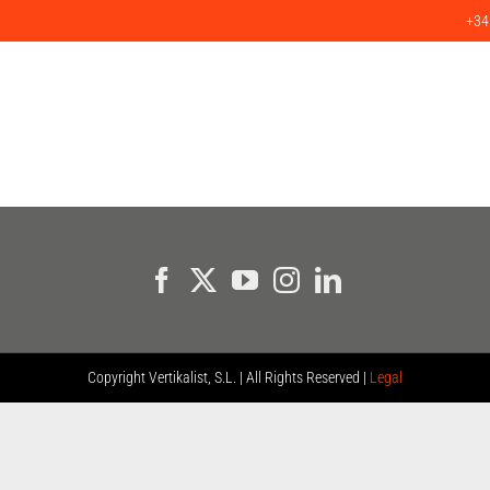
+34
SERVICIOS
PRODUCTOS
PROYECTOS
CLIENTES
BLO
Copyright
Vertikalist, S.L. | All Rights Reserved |
Legal