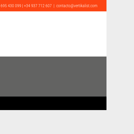
 695 430 099 | +34 937 712 607
|
contacto@vertikalist.com
G
CONTACTO