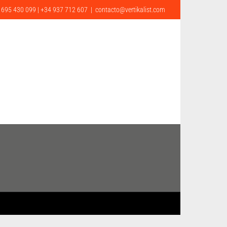
 695 430 099 | +34 937 712 607
|
contacto@vertikalist.com
G
CONTACTO