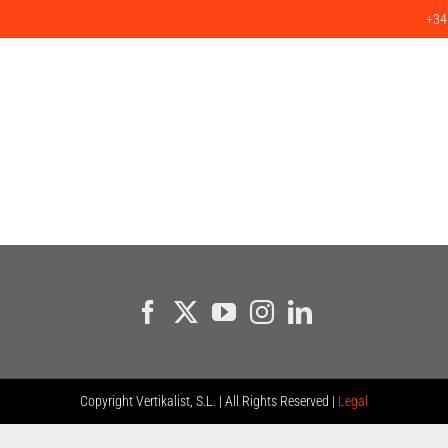
+34
SERVICIOS
PRODUCTOS
PROYECTOS
CLIENTES
BLO
Copyright
Vertikalist, S.L. | All Rights Reserved |
Legal