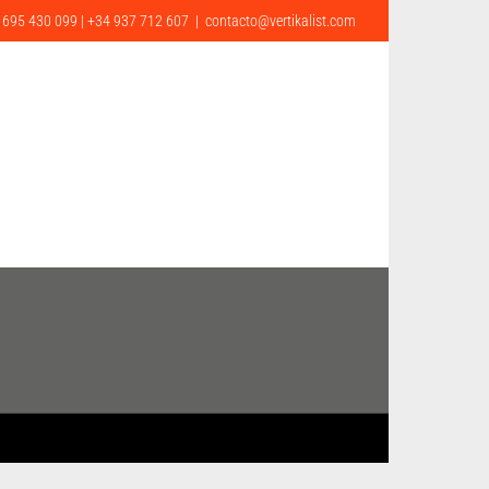
 695 430 099 | +34 937 712 607
|
contacto@vertikalist.com
G
CONTACTO