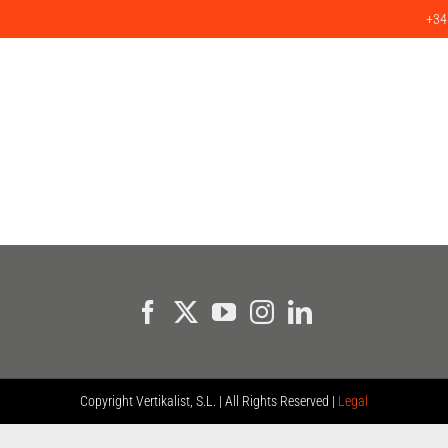
+34
SERVICIOS
PRODUCTOS
PROYECTOS
CLIENTES
BLO
Copyright
Vertikalist, S.L. | All Rights Reserved |
Legal